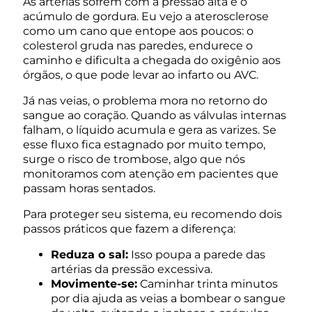
As artérias sofrem com a pressão alta e o
acúmulo de gordura. Eu vejo a aterosclerose
como um cano que entope aos poucos: o
colesterol gruda nas paredes, endurece o
caminho e dificulta a chegada do oxigênio aos
órgãos, o que pode levar ao infarto ou AVC.
Já nas veias, o problema mora no retorno do
sangue ao coração. Quando as válvulas internas
falham, o líquido acumula e gera as varizes. Se
esse fluxo fica estagnado por muito tempo,
surge o risco de trombose, algo que nós
monitoramos com atenção em pacientes que
passam horas sentados.
Para proteger seu sistema, eu recomendo dois
passos práticos que fazem a diferença:
Reduza o sal:
Isso poupa a parede das
artérias da pressão excessiva.
Movimente-se:
Caminhar trinta minutos
por dia ajuda as veias a bombear o sangue