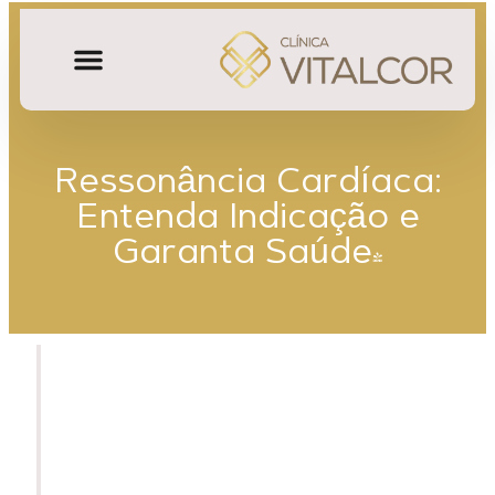
Ressonância Cardíaca:
Entenda Indicação e
Garanta Saúde!
Entenda A Ressonância
Magnética Cardíaca: Suas 5
Principais Indicações E Como
Ela Revoluciona O